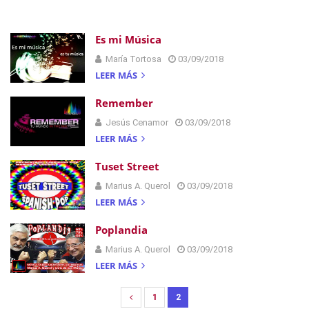
Es mi Música
María Tortosa
03/09/2018
LEER MÁS
Remember
Jesús Cenamor
03/09/2018
LEER MÁS
Tuset Street
Marius A. Querol
03/09/2018
LEER MÁS
Poplandia
Marius A. Querol
03/09/2018
LEER MÁS
1
2
N