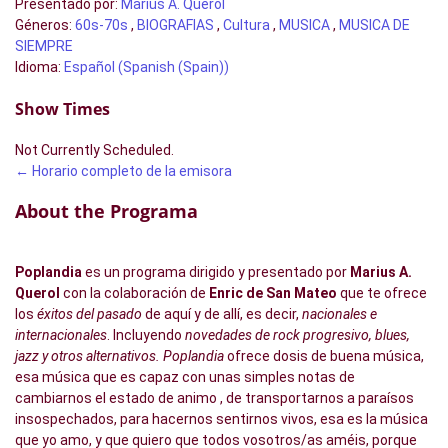
Presentado por
:
Marius A. Querol
Géneros
:
60s-70s
,
BIOGRAFIAS
,
Cultura
,
MUSICA
,
MUSICA DE
SIEMPRE
Idioma
:
Español (Spanish (Spain))
Show Times
Not Currently Scheduled.
← Horario completo de la emisora
About the Programa
Poplandia
es un programa dirigido y presentado por
Marius A.
Querol
con la colaboración de
Enric de San Mateo
que te ofrece
los
éxitos del pasado
de aquí y de allí, es decir,
nacionales e
internacionales
. Incluyendo
novedades de rock progresivo, blues,
jazz y otros alternativos.
Poplandia
ofrece dosis de buena música,
esa música que es capaz con unas simples notas de
cambiarnos el estado de animo , de transportarnos a paraísos
insospechados, para hacernos sentirnos vivos, esa es la música
que yo amo, y que quiero que todos vosotros/as améis, porque