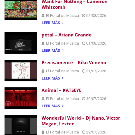
Want For Nothing – Cameron
Whitcomb
El Portal de Música
02/08/2026
LEER MÁS
petal – Ariana Grande
El Portal de Música
01/08/2026
LEER MÁS
Precisamente – Kiko Veneno
El Portal de Música
31/07/2026
LEER MÁS
Animal – KATSEYE
El Portal de Música
30/07/2026
LEER MÁS
Wonderful World – DJ Nano, Victor
Magan, Lexter
El Portal de Música
29/07/2026