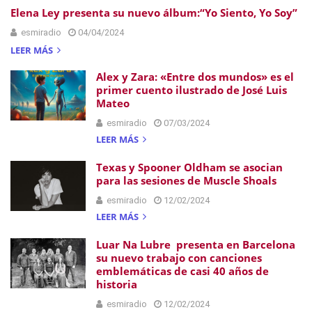
r
Elena Ley presenta su nuevo álbum:“Yo Siento, Yo Soy”
a
esmiradio
04/04/2024
d
LEER MÁS
a
Alex y Zara: «Entre dos mundos» es el
s
primer cuento ilustrado de José Luis
Mateo
esmiradio
07/03/2024
LEER MÁS
Texas y Spooner Oldham se asocian
para las sesiones de Muscle Shoals
esmiradio
12/02/2024
LEER MÁS
Luar Na Lubre presenta en Barcelona
su nuevo trabajo con canciones
emblemáticas de casi 40 años de
historia
esmiradio
12/02/2024