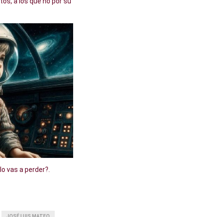
os, a los que no por su
lo vas a perder?.
JOSÉ LUIS MATEO