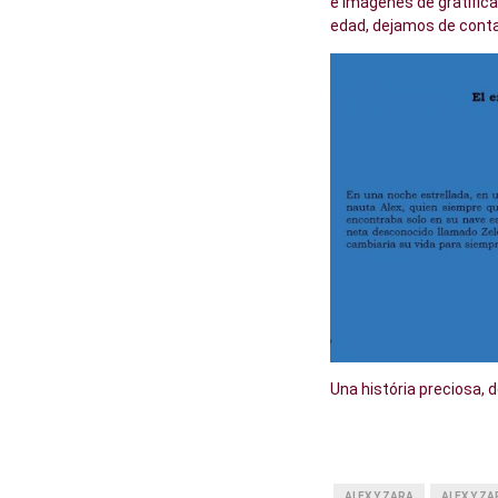
e imágenes de gratifica
edad, dejamos de contar
Una história preciosa, d
ALEX Y ZARA
ALEX Y Z