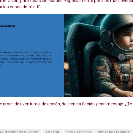
nte visión, para todas las edades. Especialmente para los más jovencit
 las cosas de tú a tú.
e amor, de aventuras, de acción, de ciencia ficción y con mensaje. ¿Te 
ARA: "ENTRE DOS MUNDOS"
AMAZON
CIENCIA FICCIÓN
ENTRE DOS MUNDOS