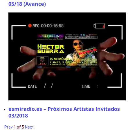
05/18 (Avance)
esmiradio.es – Próximos Artistas Invitados
03/2018
Prev
1
of
5
Next