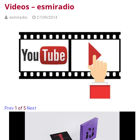
Videos – esmiradio
esmiradio
27/09/2014
Prev
1
of
5
Next