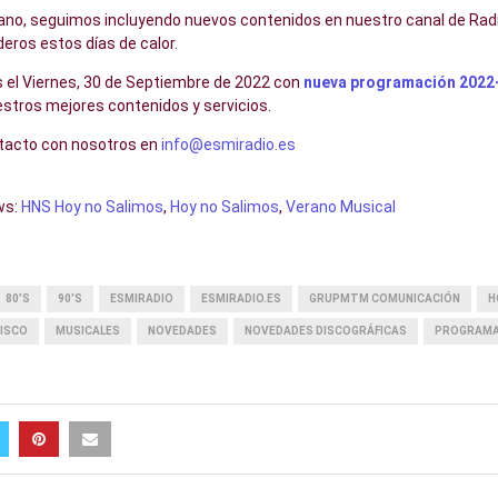
ano, seguimos incluyendo nuevos contenidos en nuestro canal de Radio
eros estos días de calor.
el Viernes, 30 de Septiembre de 2022 con
nueva programación 2022
estros mejores contenidos y servicios.
tacto con nosotros en
info@esmiradio.es
ws:
HNS Hoy no Salimos
,
Hoy no Salimos
,
Verano Musical
80’S
90’S
ESMIRADIO
ESMIRADIO.ES
GRUPMTM COMUNICACIÓN
H
ISCO
MUSICALES
NOVEDADES
NOVEDADES DISCOGRÁFICAS
PROGRAMA