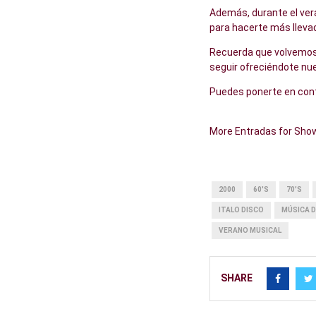
Además, durante el ver
para hacerte más llevad
Recuerda que volvemos 
seguir ofreciéndote nu
Puedes ponerte en con
More Entradas for Sho
2000
60'S
70'S
ITALO DISCO
MÚSICA D
VERANO MUSICAL
SHARE