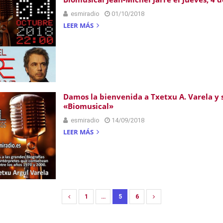
esmiradio
01/10/2018
LEER MÁS
Damos la bienvenida a Txetxu A. Varela y
«Biomusical»
esmiradio
14/09/2018
LEER MÁS
1
…
5
6