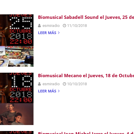
Biomusical Sabadell Sound el Jueves, 25 d
esmiradio
11/10/2018
LEER MÁS
Biomusical Mecano el Jueves, 18 de Octub
esmiradio
10/10/2018
LEER MÁS
Biomusical Jean-Michel Jarre el Jueves, 4 