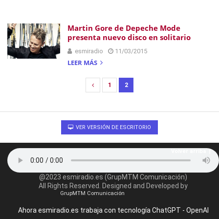
Martin Gore de Depeche Mode
presenta nuevo disco en solitario
esmiradio
11/03/2015
LEER MÁS
1
2
N
a
v
e
VER VERSIÓN DE ESCRITORIO
g
Volver arriba
a
c
@2023 esmiradio.es (GrupMTM Comunicación)
i
All Rights Reserved. Designed and Developed by
ó
GrupMTM Comunicación
n
Ahora esmiradio.es trabaja con tecnología ChatGPT - OpenAI