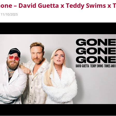
one – David Guetta x Teddy Swims x T
11/10/2025