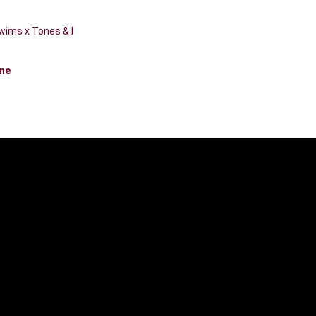
wims x Tones & I
ne