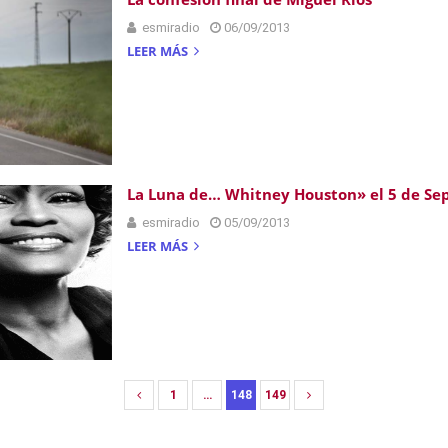
esmiradio
06/09/2013
LEER MÁS
La Luna de… Whitney Houston» el 5 de Se
esmiradio
05/09/2013
LEER MÁS
1
…
148
149