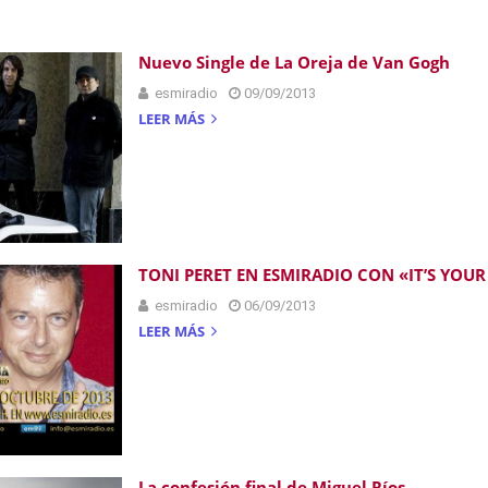
Nuevo Single de La Oreja de Van Gogh
esmiradio
09/09/2013
LEER MÁS
TONI PERET EN ESMIRADIO CON «IT’S YOUR
esmiradio
06/09/2013
LEER MÁS
La confesión final de Miguel Ríos