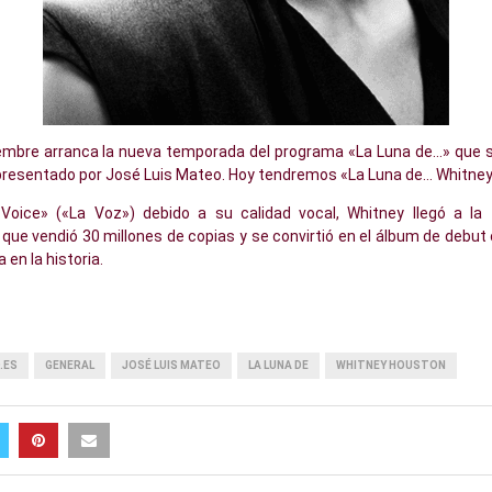
embre arranca la nueva temporada del programa «La Luna de…» que s
y presentado por José Luis Mateo. Hoy tendremos «La Luna de… Whitne
oice» («La Voz») debido a su calidad vocal, Whitney llegó a l
, que vendió 30 millones de copias y se convirtió en el álbum de deb
en la historia.
.ES
GENERAL
JOSÉ LUIS MATEO
LA LUNA DE
WHITNEY HOUSTON