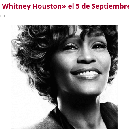
 Whitney Houston» el 5 de Septiembr
013