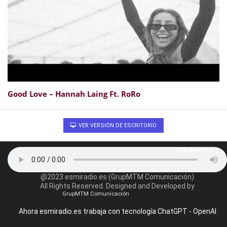
Good Love – Hannah Laing Ft. RoRo
VER VERSIÓN DE ESCRITORIO
Volver arriba
@2023 esmiradio.es (GrupMTM Comunicación)
All Rights Reserved. Designed and Developed by
GrupMTM Comunicación
Ahora esmiradio.es trabaja con tecnología ChatGPT - OpenAI