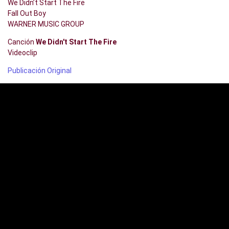
We Didn’t Start The Fire
Fall Out Boy
WARNER MUSIC GROUP
Canción
We Didn't Start The Fire
Videoclip
Publicación Original