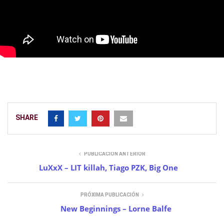
SHARE
PUBLICACIÓN ANTERIOR
LuXxX – LIT killah, Tiago PZK, Big One
PRÓXIMA PUBLICACIÓN
New Beginnings – Lorne Balfe