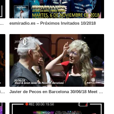
os Invitados esmiradio.es – 11/2018 (Parcial)
esmiradio.es – Próximos Invitados 10/2018
Javier de Pecos en Barcelona 30/06/18 Concierto – esmiradio.es
Javier de Pecos en Barcelona 30/06/18 Meet & Greet – esmiradio.es