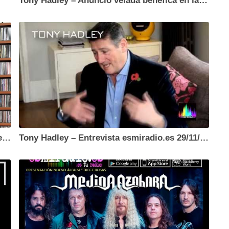
Tony Hadley – Anuncio velada benéfica en la sala El Sol de Madrid
Miranda! – Video-Saludo para los oyentes de esmiradio.es
Tony Hadley – Entrevista esmiradio.es 29/11/18 (English) Subtitulado en Español