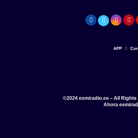
APP
Con
©2024 esmiradio.es – All Right
Ahora esmirad