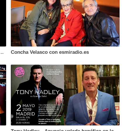
nzan «Songs Of Faith And Devotion – The 12″ Singles
Concha Velasco con esmiradio.es