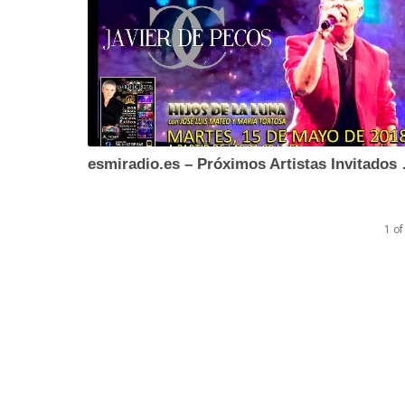
esmiradio.es 
1
of