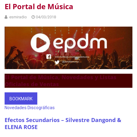
El Portal de Música
esmiradio
04/03/2018
El Portal de Música, Novedades y Listas
Oficiales de Ventas
BOOKMARK
Novedades Discográficas
Efectos Secundarios – Silvestre Dangond &
ELENA ROSE