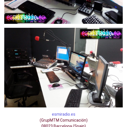
esmiradio.es
(GrupMTM Comunicación)
08023 Barcelona (Spain)