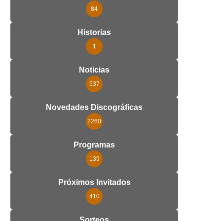
84
Historias
1
Noticias
537
Novedades Discográficas
2260
Programas
139
Próximos Invitados
410
Sorteos