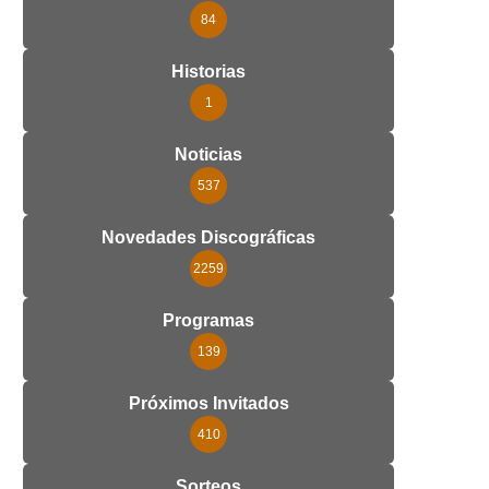
84
Historias
1
Noticias
537
Novedades Discográficas
2259
Programas
139
Próximos Invitados
410
Sorteos