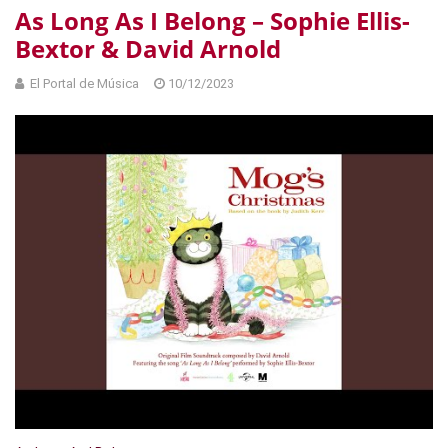
As Long As I Belong – Sophie Ellis-
Bextor & David Arnold
El Portal de Música
10/12/2023