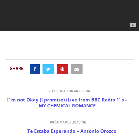
SHARE
PUBLICACIÓN ANTERIOR
I' m not Okay (I promise) (Live from BBC Radio 1' s –
MY CHEMICAL ROMANCE
PRÓXIMA PUBLICACIÓN
Te Estaba Esperando – Antonio Orozco