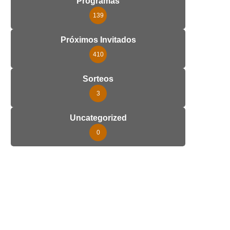
Programas
139
Próximos Invitados
410
Sorteos
3
Uncategorized
0