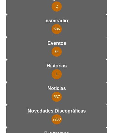
2
esmiradio
586
Eventos
84
Historias
1
Noticias
537
Novedades Discográficas
2260