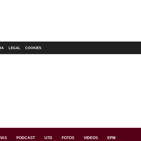
RA
LEGAL
COOKIES
IAS
PODCAST
U7D
FOTOS
VIDEOS
EPM