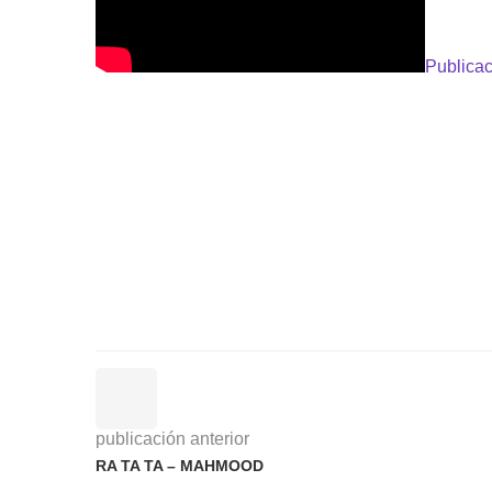
Publicac
publicación anterior
RA TA TA – MAHMOOD