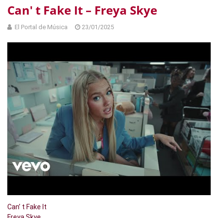
Can' t Fake It – Freya Skye
El Portal de Música
23/01/2025
Can’ t Fake It
Freya Skye