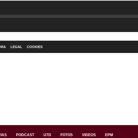
ORA
LEGAL
COOKIES
IAS
PODCAST
U7D
FOTOS
VIDEOS
EPM