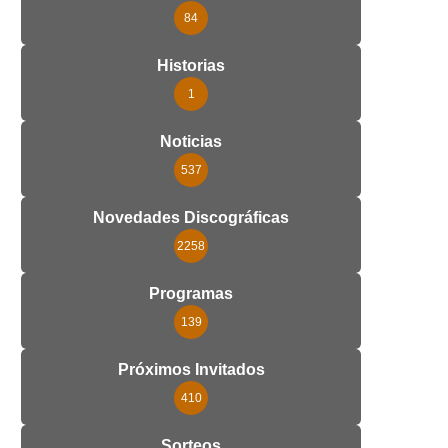
84
Historias
1
Noticias
537
Novedades Discográficas
2258
Programas
139
Próximos Invitados
410
Sorteos