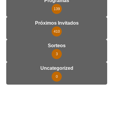
Programas
139
Próximos Invitados
410
Sorteos
3
Uncategorized
0