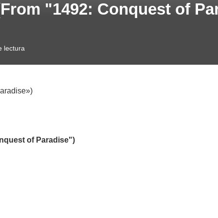
(From "1492: Conquest of Par
 lectura
aradise»)
nquest of Paradise")