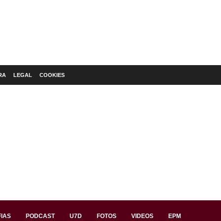
RA
LEGAL
COOKIES
IAS
PODCAST
U7D
FOTOS
VIDEOS
EPM