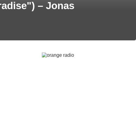
adise") – Jonas