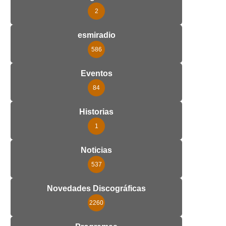
2
esmiradio
586
Eventos
84
Historias
1
Noticias
537
Novedades Discográficas
2260