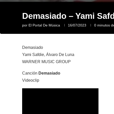
Demasiado – Yami Safd
por
El Portal De Música
16/07/2023
0 minutos de
Demasiado
Yami Safdie, Álvaro De Luna
WARNER MUSIC GROUP
Canción
Demasiado
Videoclip