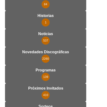
84
Historias
1
Noticias
537
Novedades Discográficas
2260
Programas
139
Próximos Invitados
410
Sorteos