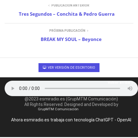
PUBLICACIÓN ANTERIOR
Tres Segundos – Conchita & Pedro Guerra
PRÓXIMA PUBLICACIÓN
BREAK MY SOUL – Beyonce
VER VERSIÓN DE ESCRITORIO
Volver arriba
@2023 esmiradio.es (GrupMTM Comunicación)
All Rights Reserved. Designed and Developed by
GrupMTM Comunicación
Ahora esmiradio.es trabaja con tecnología ChatGPT - OpenAI