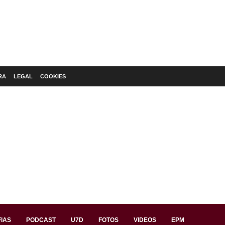
RA
LEGAL
COOKIES
IAS
PODCAST
U7D
FOTOS
VIDEOS
EPM