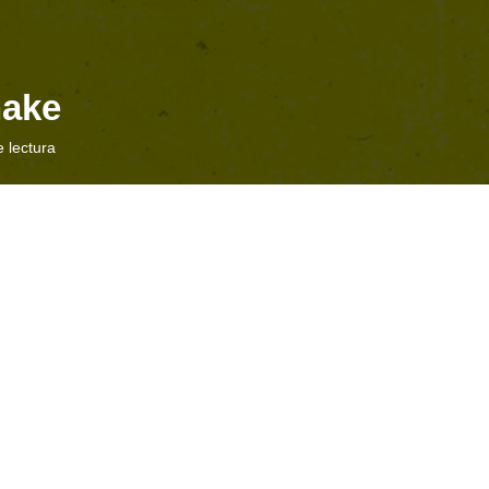
nake
 lectura