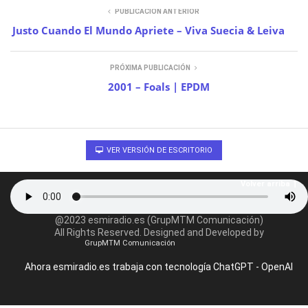
PUBLICACIÓN ANTERIOR
Justo Cuando El Mundo Apriete – Viva Suecia & Leiva
PRÓXIMA PUBLICACIÓN
2001 – Foals | EPDM
VER VERSIÓN DE ESCRITORIO
Volver arriba
@2023 esmiradio.es (GrupMTM Comunicación)
All Rights Reserved. Designed and Developed by
GrupMTM Comunicación
Ahora esmiradio.es trabaja con tecnología ChatGPT - OpenAI