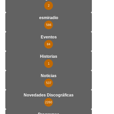
2
esmiradio
586
Eventos
84
Historias
1
Noticias
537
Novedades Discográficas
2260