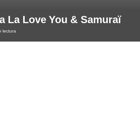
 La La Love You & Samuraï
 lectura