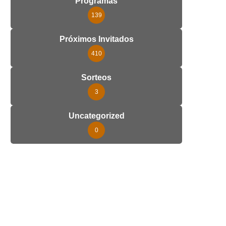
Programas
139
Próximos Invitados
410
Sorteos
3
Uncategorized
0