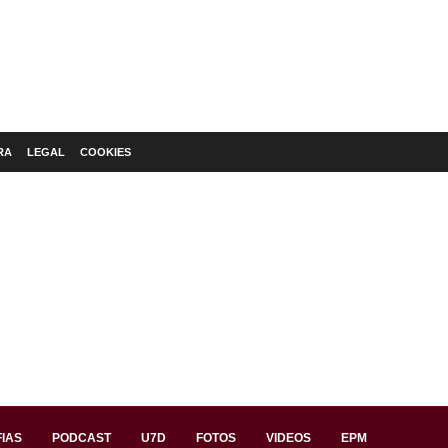
RA
LEGAL
COOKIES
IAS
PODCAST
U7D
FOTOS
VIDEOS
EPM