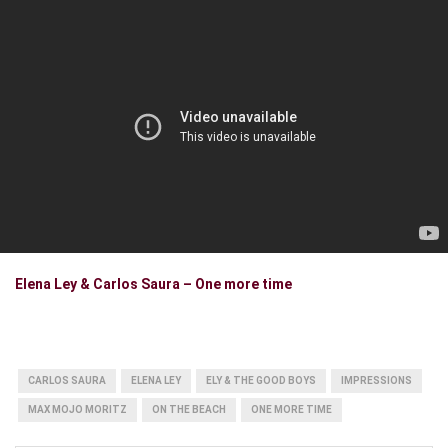
Elena Ley & Carlos Saura – One more time
CARLOS SAURA
ELENA LEY
ELY & THE GOOD BOYS
IMPRESSIONS
MAX MOJO MORITZ
ON THE BEACH
ONE MORE TIME