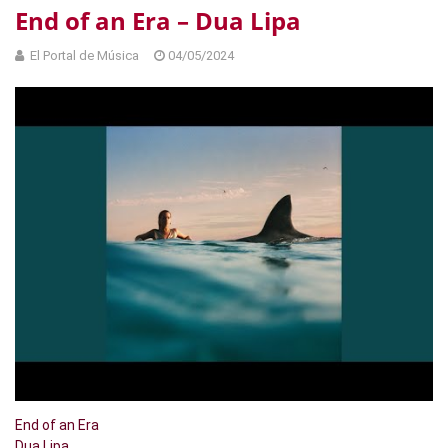
End of an Era – Dua Lipa
El Portal de Música
04/05/2024
End of an Era
Dua Lipa