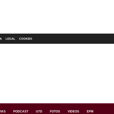
A
LEGAL
COOKIES
IAS
PODCAST
U7D
FOTOS
VIDEOS
EPM