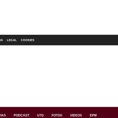
RA
LEGAL
COOKIES
IAS
PODCAST
U7D
FOTOS
VIDEOS
EPM