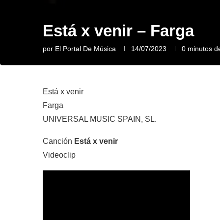
Está x venir – Farga
por
El Portal De Música
14/07/2023
0 minutos de
Está x venir
Farga
UNIVERSAL MUSIC SPAIN, SL.
Canción
Está x venir
Videoclip