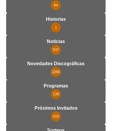
84
Historias
1
Noticias
537
Novedades Discográficas
2260
Programas
139
Próximos Invitados
410
Sorteos