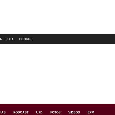
A
LEGAL
COOKIES
IAS
PODCAST
U7D
FOTOS
VIDEOS
EPM