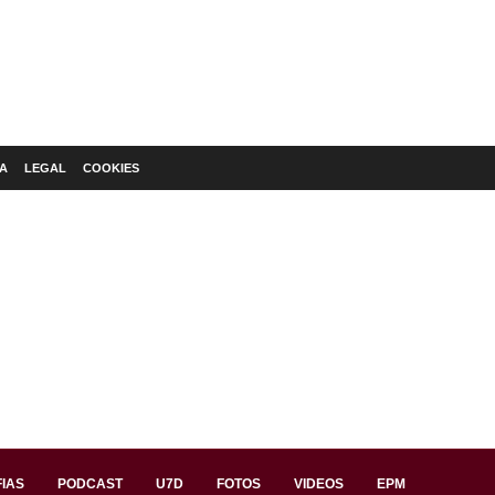
A
LEGAL
COOKIES
IAS
PODCAST
U7D
FOTOS
VIDEOS
EPM