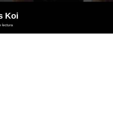
s Koi
 lectura