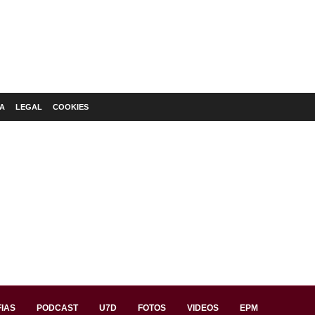
A
LEGAL
COOKIES
IAS
PODCAST
U7D
FOTOS
VIDEOS
EPM