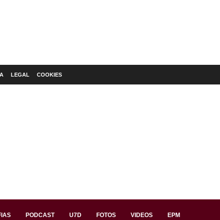
A
LEGAL
COOKIES
IAS
PODCAST
U7D
FOTOS
VIDEOS
EPM