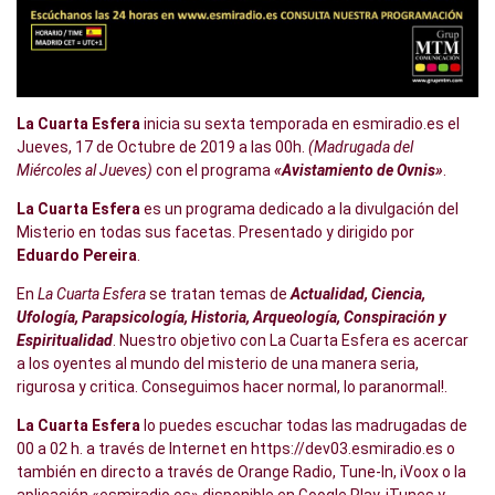
La Cuarta Esfera
inicia su sexta temporada en esmiradio.es el
Jueves, 17 de Octubre de 2019 a las 00h.
(Madrugada del
Miércoles al Jueves)
con el programa
«Avistamiento de Ovnis»
.
La Cuarta Esfera
es un programa dedicado a la divulgación del
Misterio en todas sus facetas. Presentado y dirigido por
Eduardo Pereira
.
En
La Cuarta Esfera
se tratan temas de
Actualidad, Ciencia,
Ufología, Parapsicología, Historia, Arqueología, Conspiración y
Espiritualidad
. Nuestro objetivo con La Cuarta Esfera es acercar
a los oyentes al mundo del misterio de una manera seria,
rigurosa y critica. Conseguimos hacer normal, lo paranormal!.
La Cuarta Esfera
lo puedes escuchar todas las madrugadas de
00 a 02 h. a través de Internet en https://dev03.esmiradio.es o
también en directo a través de Orange Radio, Tune-In, iVoox o la