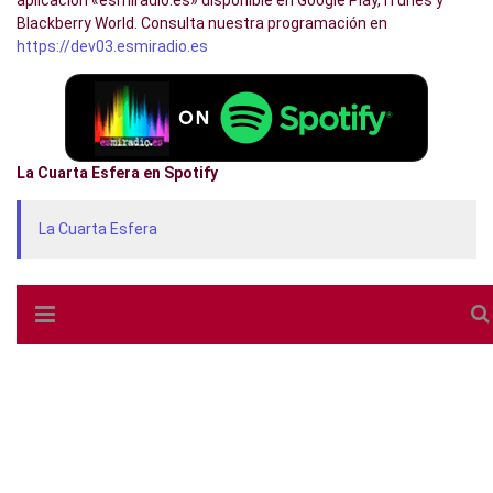
aplicación «esmiradio.es» disponible en Google Play, iTunes y
Blackberry World. Consulta nuestra programación en
https://dev03.esmiradio.es
La Cuarta Esfera en Spotify
La Cuarta Esfera
More Entradas for Show:
La Cuarta Esfera
ACTUALIDAD
ARQUEOLOGÍA
AVISTAMIENTO DE OVNIS
CIENCIA
CONSPIRACIÓN
EDUARDO PEREIRA
ESMIRADIO.ES
ESPIRITUALIDAD
GRUPMTM COMUNICACIÓN
HISTORIA