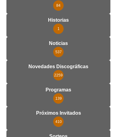
84
Historias
1
Noticias
537
Novedades Discográficas
2259
Programas
139
Próximos Invitados
410
Sorteos