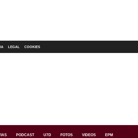
RA
LEGAL
COOKIES
IAS
PODCAST
U7D
FOTOS
VIDEOS
EPM