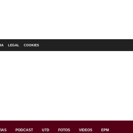
RA
LEGAL
COOKIES
IAS
PODCAST
U7D
FOTOS
VIDEOS
EPM