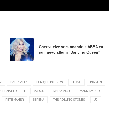
Cher vuelve versionando a ABBA en
su nuevo álbum “Dancing Queen”
R
DALLA VILLA
ENRIQUE IGLESIAS
HEAVN
INA SHAI
CREZIA PERLETTI
MARCO
MARIA MOSS
MARK TAYLOR
PETE MAHER
SERENA
THE ROLLING STONES
U2