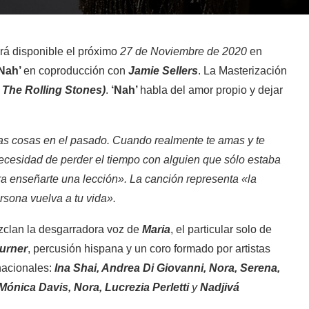
rá disponible el próximo
27 de Noviembre de 2020
en
Nah’
en coproducción con
Jamie Sellers
. La Masterización
 The Rolling Stones)
.
‘Nah’
habla del amor propio y dejar
las cosas en el pasado. Cuando realmente te amas y te
necesidad de perder el tiempo con alguien que sólo estaba
ara enseñarte una lección». La canción representa «la
rsona vuelva a tu vida».
zclan la desgarradora voz de
Maria
, el particular solo de
urner
, percusión hispana y un coro formado por artistas
nacionales:
Ina Shai, Andrea Di Giovanni, Nora, Serena,
ónica Davis, Nora, Lucrezia Perletti
y
Nadjivá