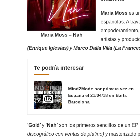
Maria Moss
es un
españolas. A trav
empoderamiento, f
Maria Moss – Nah
artistas y produ
(Enrique Iglesias)
y
Marco Dalla Villa (La Frances
Te podría interesar
Mind2Mode por primera vez en
España el 21/04/18 en Barts
Barcelona
‘Gold’
y
‘Nah’
son los primeros sencillos de un EP
discográfico con ventas de platino)
y masterizado 