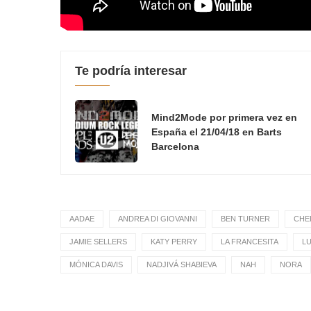
Te podría interesar
Mind2Mode por primera vez en
España el 21/04/18 en Barts
Barcelona
AADAE
ANDREA DI GIOVANNI
BEN TURNER
CHE
JAMIE SELLERS
KATY PERRY
LA FRANCESITA
LU
MÓNICA DAVIS
NADJIVÁ SHABIEVA
NAH
NORA