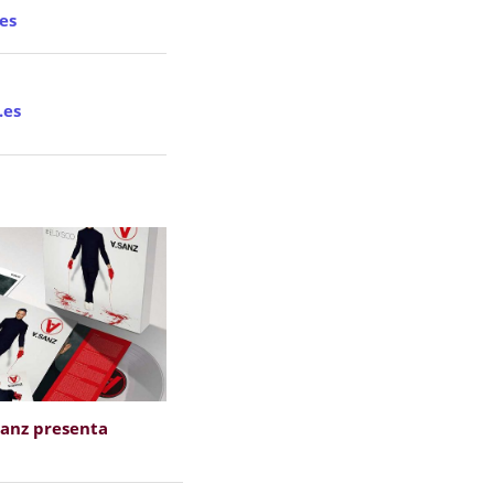
es
.es
Sanz presenta