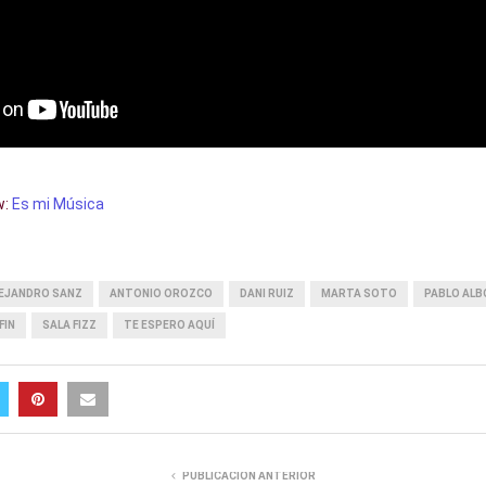
w:
Es mi Música
EJANDRO SANZ
ANTONIO OROZCO
DANI RUIZ
MARTA SOTO
PABLO ALB
FIN
SALA FIZZ
TE ESPERO AQUÍ
PUBLICACIÓN ANTERIOR