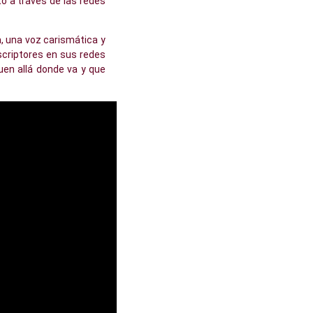
o a través de las redes
, una voz carismática y
scriptores en sus redes
uen allá donde va y que