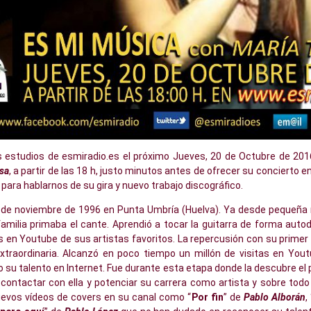
os estudios de esmiradio.es el próximo Jueves, 20 de Octubre de 20
sa
, a partir de las 18 h, justo minutos antes de ofrecer su concierto 
, para hablarnos de su gira y nuevo trabajo discográfico.
5 de noviembre de 1996 en Punta Umbría (Huelva). Ya desde pequeña 
familia primaba el cante. Aprendió a tocar la guitarra de forma auto
 en Youtube de sus artistas favoritos. La repercusión con su primer 
extraordinaria. Alcanzó en poco tiempo un millón de visitas en Yout
 su talento en Internet. Fue durante esta etapa donde la descubre el
 contactar con ella y potenciar su carrera como artista y sobre to
evos vídeos de covers en su canal como “
Por fin
” de
Pablo Alborán
, 