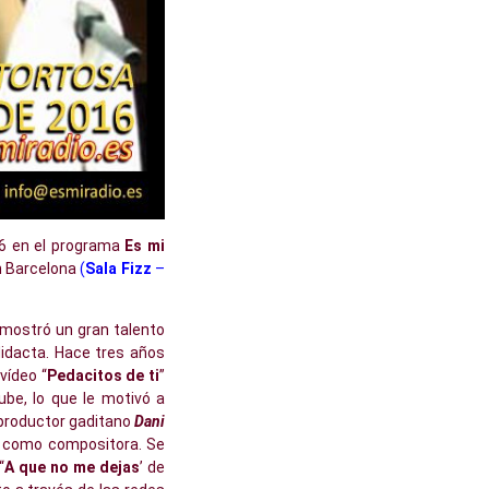
16 en el programa
Es mi
en Barcelona
(
Sala Fizz
–
mostró un gran talento
didacta. Hace tres años
vídeo “
Pedacitos de ti
”
ube, lo que le motivó a
 productor gaditano
Dani
do como compositora. Se
“
A que no me dejas
’ de