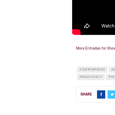
More Entradas for Sho
A QUE NO ME DEJAS
AL
PEDACITOS DE TI
POR 
SHARE