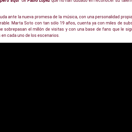
pero aquí
” de
Pablo López
que no han dudado en reconocer su talent
da ante la nueva promesa de la música, con una personalidad propia
able. Marta Soto con tan sólo 19 años, cuenta ya con miles de sub
ue sobrepasan el millón de visitas y con una base de fans que le sig
 en cada uno de los escenarios.