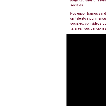
Alejandro Sanz
o “
Te es
sociales.
Nos encontramos sin du
un talento inconmensur
sociales, con vídeos q
tararean sus canciones