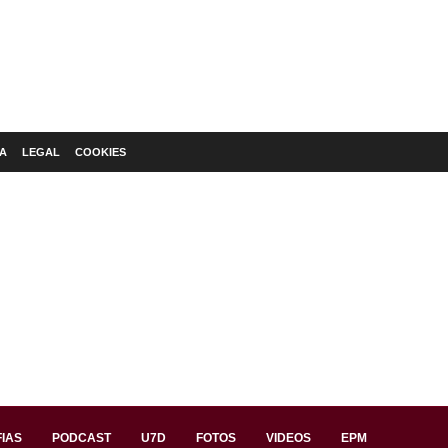
A
LEGAL
COOKIES
IAS
PODCAST
U7D
FOTOS
VIDEOS
EPM