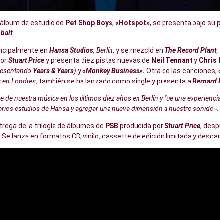
 álbum de estudio de
Pet Shop Boys
,
«Hotspot»
, se presenta bajo su 
balt
.
incipalmente en
Hansa Studios
, Berlín
, y se mezcló en
The Record Plant
,
por
Stuart Price
y presenta diez pistas nuevas de
Neil Tennant
y
Chris
resentando
Years & Years
)
y
«Monkey Business».
Otra de las canciones,
s
en Londres
, también se ha lanzado como single y presenta a
Bernard 
e de nuestra música en los últimos diez años en Berlín y fue una experienci
arios estudios de Hansa y agregar una nueva dimensión a nuestro sonido».
ntrega de la trilogía de álbumes de
PSB
producida por
Stuart Price
, des
 Se lanza en formatos CD, vinilo, cassette de edición limitada y descarg