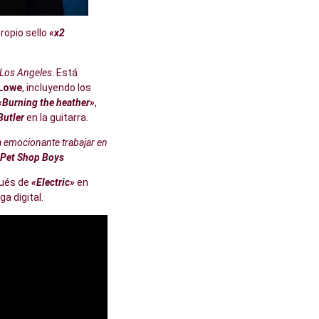
propio sello
«x2
 Los Angeles
. Está
 Lowe
, incluyendo los
«Burning the heather»
,
Butler
en la guitarra.
a emocionante trabajar en
Pet Shop Boys
pués de
«Electric»
en
a digital.