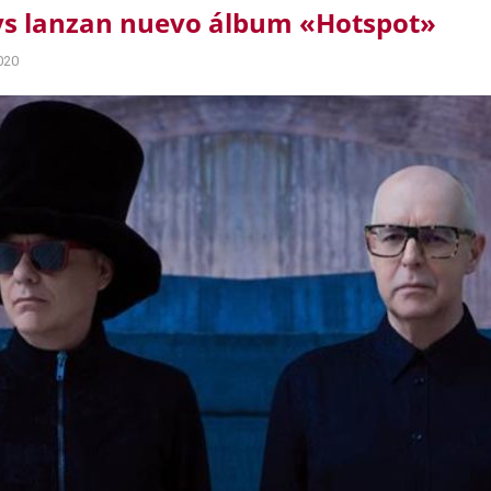
ys lanzan nuevo álbum «Hotspot»
020