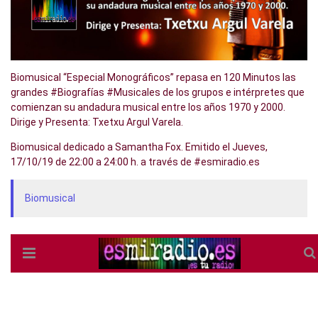
Biomusical “Especial Monográficos” repasa en 120 Minutos las
grandes #Biografías #Musicales de los grupos e intérpretes que
comienzan su andadura musical entre los años 1970 y 2000.
Dirige y Presenta: Txetxu Argul Varela.
Biomusical dedicado a Samantha Fox. Emitido el Jueves,
17/10/19 de 22:00 a 24:00 h. a través de #esmiradio.es
Biomusical
Cada Jueves a las 22h. estrenamos un nuevo programa.
#Biomusical lo puedes escuchar de Lunes a Viernes de 22 a 24 h.
a través de #Internet en https://www.esmiradio.es o también en
directo a través de #Tune-In, #iVoox o la aplicación esmiradio.es
disponible en #GooglePlay, #iTunes y #BlackberryWorld.