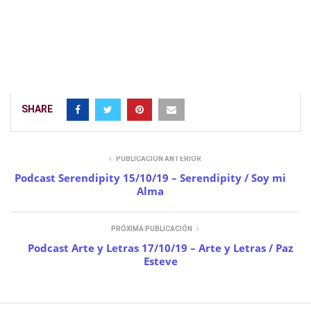
#esmiradio.es #esmiradio #GrupMTM Comunicación
#TxetxuArgulVarela
SHARE
PUBLICACIÓN ANTERIOR
Podcast Serendipity 15/10/19 – Serendipity / Soy mi
Alma
PRÓXIMA PUBLICACIÓN
Podcast Arte y Letras 17/10/19 – Arte y Letras / Paz
Esteve