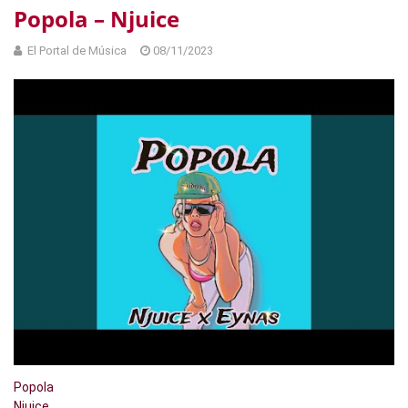
Popola – Njuice
El Portal de Música
08/11/2023
Popola
Njuice