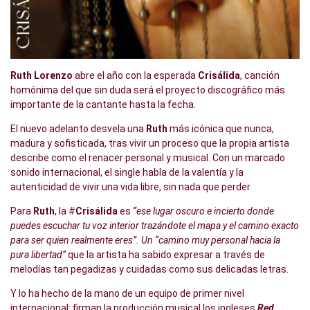
Ruth Lorenzo
abre el año con la esperada
Crisálida
, canción
homónima del que sin duda será el proyecto discográfico más
importante de la cantante hasta la fecha.
El nuevo adelanto desvela una
Ruth
más icónica que nunca,
madura y sofisticada, tras vivir un proceso que la propia artista
describe como el renacer personal y musical. Con un marcado
sonido internacional, el single habla de la valentía y la
autenticidad de vivir una vida libre, sin nada que perder.
Para
Ruth
, la #
Crisálida
es
“ese lugar oscuro e incierto donde
puedes escuchar tu voz interior trazándote el mapa y el camino exacto
para ser quien realmente eres”. Un “camino muy personal hacia la
pura libertad”
que la artista ha sabido expresar a través de
melodías tan pegadizas y cuidadas como sus delicadas letras.
Y lo ha hecho de la mano de un equipo de primer nivel
internacional: firman la producción musical los ingleses
Red