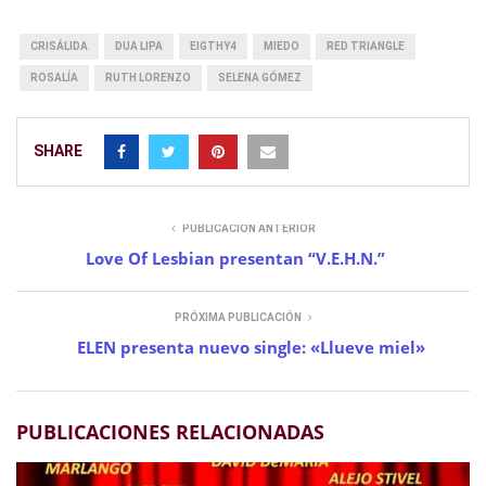
CRISÁLIDA
DUA LIPA
EIGTHY4
MIEDO
RED TRIANGLE
ROSALÍA
RUTH LORENZO
SELENA GÓMEZ
SHARE
PUBLICACIÓN ANTERIOR
Love Of Lesbian presentan “V.E.H.N.”
PRÓXIMA PUBLICACIÓN
ELEN presenta nuevo single: «Llueve miel»
PUBLICACIONES RELACIONADAS